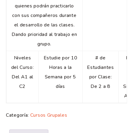
quienes podrán practicarlo
con sus compañeros durante
el desarrollo de las clases.
Dando prioridad al trabajo en
grupo.
Niveles
Estudie por 10
# de
Fe
del Curso:
Horas a la
Estudiantes
d
Del A1 al
Semana por 5
por Clase:
Ini
C2
días
De 2 a 8
Sie
Abi
Categoría:
Cursos Grupales