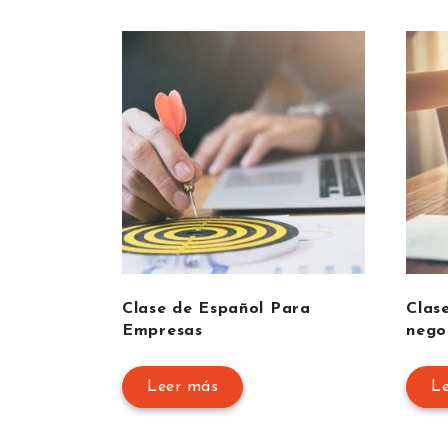
Clase de Español Para
Clas
Empresas
nego
Leer más
L