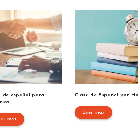
e de español para
Clase de Español por H
cios
Leer más
eer más